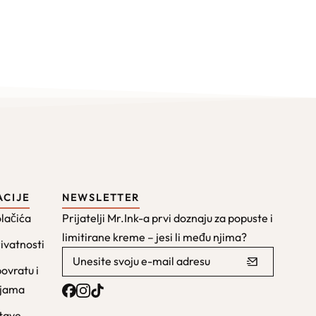
ACIJE
NEWSLETTER
olačića
Prijatelji Mr.Ink-a prvi doznaju za popuste i
limitirane kreme – jesi li među njima?
rivatnosti
povratu i
ijama
stave