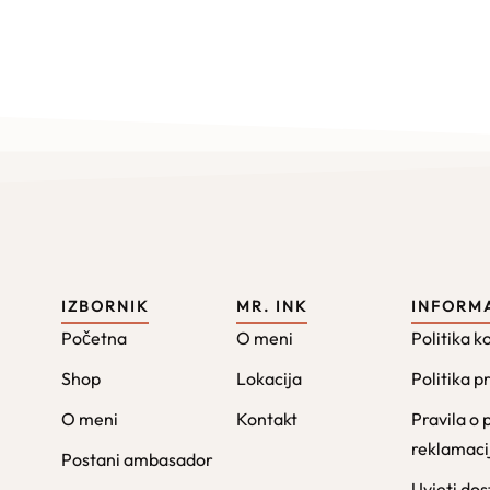
IZBORNIK
MR. INK
INFORM
Početna
O meni
Politika k
Shop
Lokacija
Politika p
O meni
Kontakt
Pravila o 
reklamac
Postani ambasador
Uvjeti do