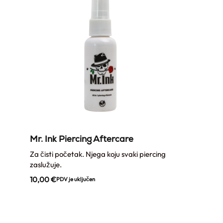
Mr. Ink Piercing Aftercare
Za čisti početak. Njega koju svaki piercing
zaslužuje.
10,00
€
PDV je uključen