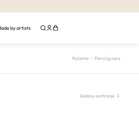
ade by artists
Početna
Piercing care