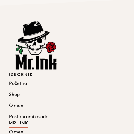
IZBORNIK
Početna
Shop
O meni
Postani ambasador
MR. INK
O meni