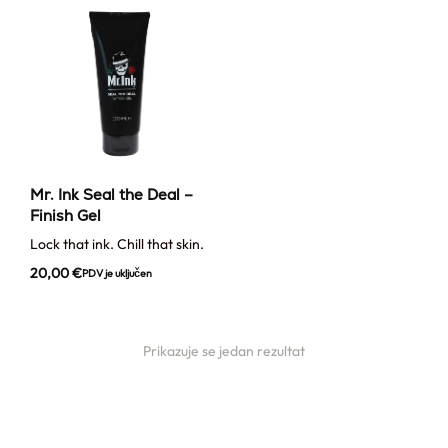
Mr. Ink Seal the Deal –
Finish Gel
Lock that ink. Chill that skin.
20,00
€
PDV je uključen
Prikazuje se jedan rezultat