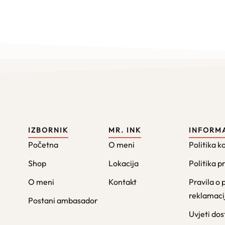
IZBORNIK
MR. INK
INFORM
Početna
O meni
Politika k
Shop
Lokacija
Politika p
O meni
Kontakt
Pravila o 
reklamac
Postani ambasador
Uvjeti do