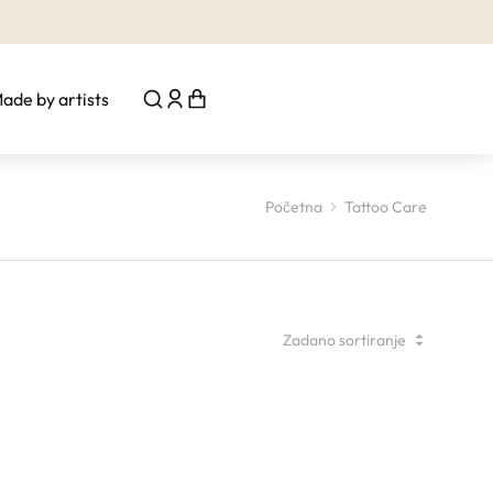
ade by artists
Početna
Tattoo Care