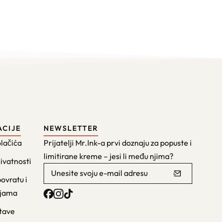
ACIJE
NEWSLETTER
olačića
Prijatelji Mr.Ink-a prvi doznaju za popuste i
limitirane kreme – jesi li među njima?
rivatnosti
povratu i
ijama
stave