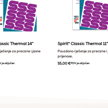
lassic Thermal 14″
Spirit® Classic Thermal 11″
ešenje za precizne i jasne
Pouzdano rješenje za precizne i
prijenose.
55,00
€
 je uključen
PDV je uključen