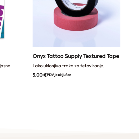
Onyx Tattoo Supply Textured Tape
Ony
 jasne
Lako uklonjiva traka za tetoviranje.
Prozi
5,00
€
12,
PDV je uključen