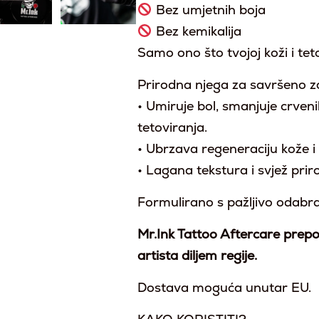
Bez umjetnih boja
Bez kemikalija
Samo ono što tvojoj koži i tet
Prirodna njega za savršeno zac
• Umiruje bol, smanjuje crveni
tetoviranja.
• Ubrzava regeneraciju kože i š
• Lagana tekstura i svjež prir
Formulirano s pažljivo odabr
Mr.Ink Tattoo Aftercare prepo
artista diljem regije.
Dostava moguća unutar EU.