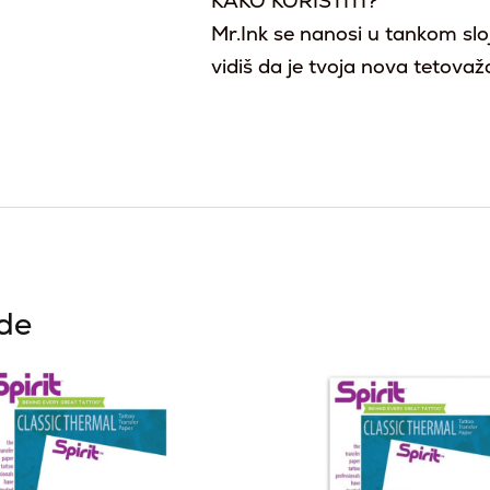
KAKO KORISTITI?
Mr.Ink se nanosi u tankom slo
vidiš da je tvoja nova tetovaž
ode