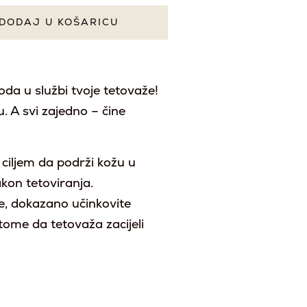
DODAJ U KOŠARICU
oda u službi tvoje tetovaže!
. A svi zajedno – čine
 ciljem da podrži kožu u
akon tetoviranja.
dne, dokazano učinkovite
tome da tetovaža zacijeli