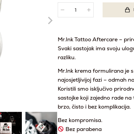
Mr.Ink Tattoo Aftercare – prir
Svaki sastojak ima svoju ulogu
razliku.
Mr.Ink krema formulirana je s
najosjetljivijoj fazi – odmah n
Koristili smo isključivo priro
sastojke koji zajedno rade na 
brzo, čisto i bez komplikacija.
Bez kompromisa.
Bez parabena