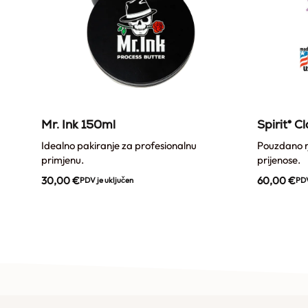
x
Mr. Ink 150ml
Spirit® C
Idealno pakiranje za profesionalnu
Pouzdano rj
primjenu.
prijenose.
30,00
€
60,00
€
PDV je uključen
PDV