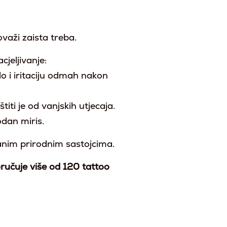
ovaži zaista treba.
jeljivanje:
lo i iritaciju odmah nakon
titi je od vanjskih utjecaja.
odan miris.
anim prirodnim sastojcima.
ručuje više od 120 tattoo