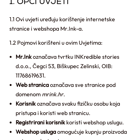
1. OPĆI UVJETI
1.1 Ovi uvjeti uređuju korištenje internetske
stranice i webshopa Mr.Ink-a.
1.2 Pojmovi korišteni u ovim Uvjetima:
Mr.Ink
označava tvrtku INKredible stories
d.o.o., Čegci 53, Biškupec Zelinski, OIB:
11768619631.
Web stranica
označava sve stranice pod
domenom
mrink.hr
.
Korisnik
označava svaku fizičku osobu koja
pristupa i koristi web stranicu.
Registrirani korisnik
koristi webshop uslugu.
Webshop usluga
omogućuje kupnju proizvoda