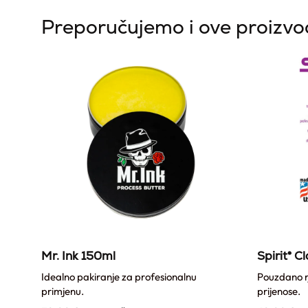
Preporučujemo i ove proizv
x
Mr. Ink 150ml
Spirit® C
Idealno pakiranje za profesionalnu
Pouzdano rj
primjenu.
prijenose.