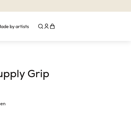
ade by artists
upply Grip
čen