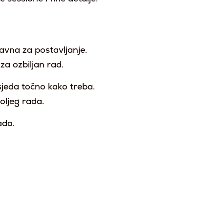
avna za postavljanje.
za ozbiljan rad.
sjeda točno kako treba.
boljeg rada.
ada.