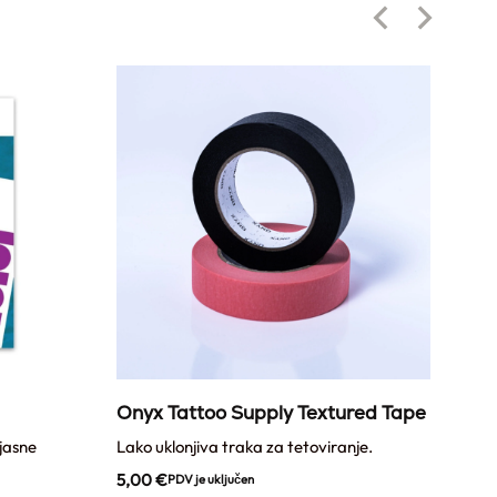
Onyx Tattoo Supply Textured Tape
Ony
 jasne
Lako uklonjiva traka za tetoviranje.
Prozi
5,00
€
12,
PDV je uključen