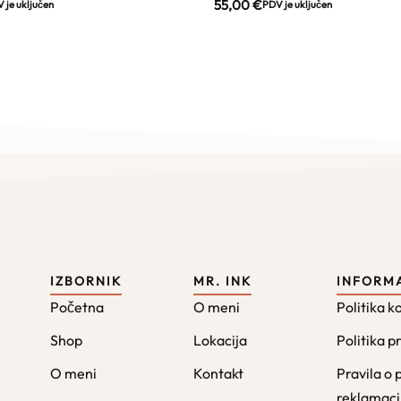
55,00
€
 je uključen
PDV je uključen
IZBORNIK
MR. INK
INFORM
Početna
O meni
Politika k
Shop
Lokacija
Politika p
O meni
Kontakt
Pravila o 
reklamac