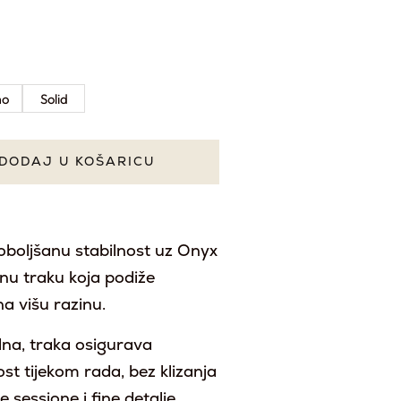
mo
Solid
DODAJ U KOŠARICU
poboljšanu stabilnost uz Onyx
nu traku koja podiže
a višu razinu.
ilna, traka osigurava
t tijekom rada, bez klizanja
 sessione i fine detalje.