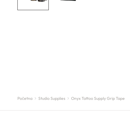
Početna
Studio Supplies
Onyx Tattoo Supply Grip Tape
You are here: