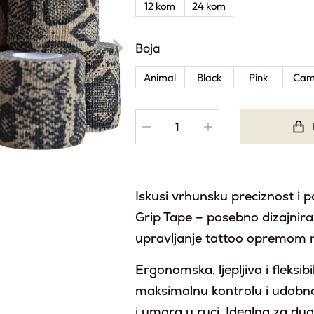
12 kom
24 kom
Boja
Animal
Black
Pink
Ca
Iskusi vrhunsku preciznost i 
Grip Tape – posebno dizajnira
upravljanje tattoo opremom n
Ergonomska, ljepljiva i fleksib
maksimalnu kontrolu i udobnos
i umora u ruci. Idealna za duge