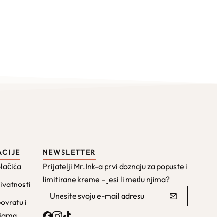
ACIJE
NEWSLETTER
olačića
Prijatelji Mr.Ink-a prvi doznaju za popuste i
limitirane kreme – jesi li među njima?
rivatnosti
povratu i
ijama