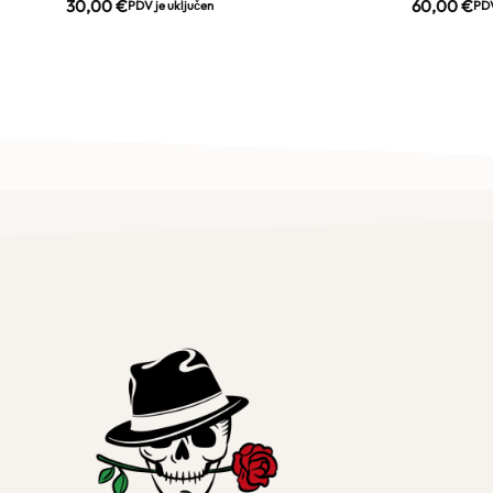
30,00
€
60,00
€
PDV je uključen
PDV