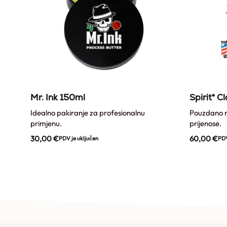
x
Mr. Ink 150ml
Spirit® C
Idealno pakiranje za profesionalnu
Pouzdano rj
primjenu.
prijenose.
30,00
€
60,00
€
PDV je uključen
PDV