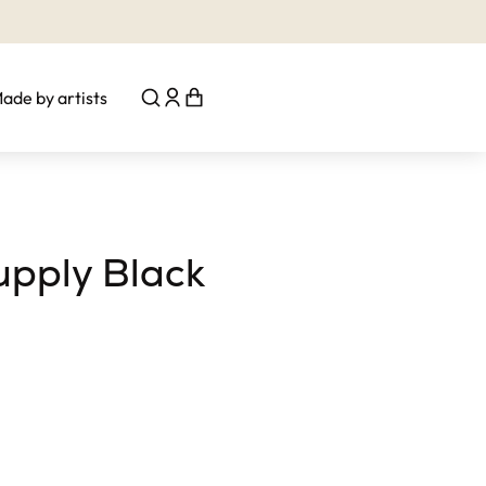
ade by artists
upply Black