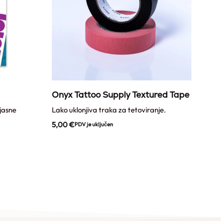
Onyx Tattoo Supply Textured Tape
Ony
 jasne
Lako uklonjiva traka za tetoviranje.
Prozi
5,00
€
12,
PDV je uključen