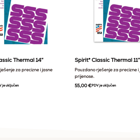
lassic Thermal 14″
Spirit® Classic Thermal 11″
ešenje za precizne i jasne
Pouzdano rješenje za precizne i
prijenose.
55,00
€
 je uključen
PDV je uključen