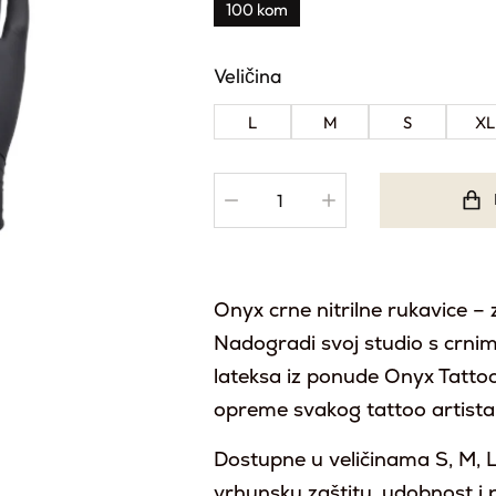
100 kom
Veličina
L
M
S
XL
Onyx crne nitrilne rukavice –
Nadogradi svoj studio s crnim
lateksa iz ponude Onyx Tattoo
opreme svakog tattoo artista
Dostupne u veličinama S, M, L
vrhunsku zaštitu, udobnost i p