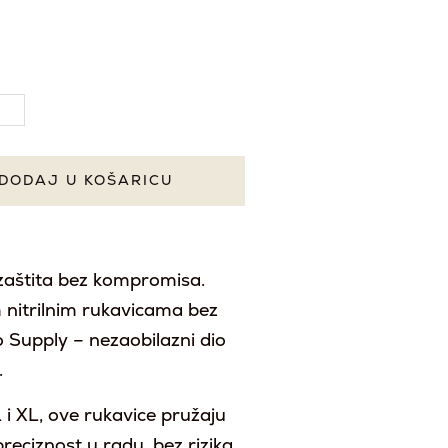
DODAJ U KOŠARICU
 zaštita bez kompromisa.
 nitrilnim rukavicama bez
 Supply – nezaobilazni dio
.
 i XL, ove rukavice pružaju
reciznost u radu, bez rizika