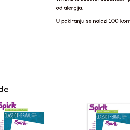
od alergija.
U pakiranju se nalazi 100 ko
ode