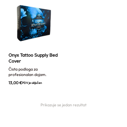
Onyx Tattoo Supply Bed
Cover
Čista podloga za
profesionalan dojam.
13,00
€
PDV je uključen
Prikazuje se jedan rezultat