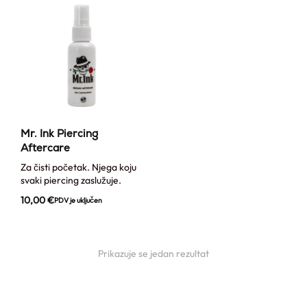
Mr. Ink Piercing
Aftercare
Za čisti početak. Njega koju
svaki piercing zaslužuje.
10,00
€
PDV je uključen
Prikazuje se jedan rezultat