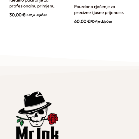
Idealno pakiranje za
profesionalnu primjenu.
Pouzdano rješenje za
precizne i jasne prijenose.
30,00
€
PDV je uključen
60,00
€
PDV je uključen