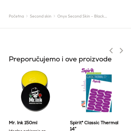
Početna
Second skin
Onyx Second Skin – Black…
You are here:
Preporučujemo i ove proizvode
Mr. Ink 150ml
Spirit® Classic Thermal
14″