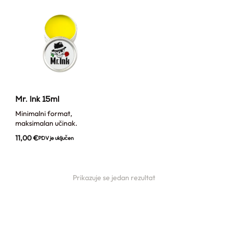
Mr. Ink 15ml
Minimalni format,
maksimalan učinak.
11,00
€
PDV je uključen
Prikazuje se jedan rezultat