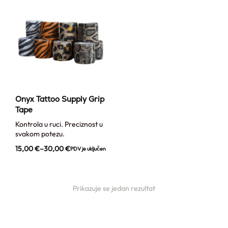
Onyx Tattoo Supply Grip
Tape
Kontrola u ruci. Preciznost u
svakom potezu.
15,00
€
–
30,00
€
PDV je uključen
Prikazuje se jedan rezultat