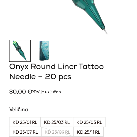
Onyx Round Liner Tattoo
Needle – 20 pcs
30,00
€
PDV je uključen
Veličina
KD 25/01 RL
KD 25/03 RL
KD 25/05 RL
KD 25/07 RL
KD 25/09 RL
KD 25/11 RL