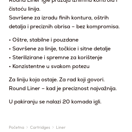
Round Liner igle pružaju iznimnu kontrolu i
čistoću linija.
Savršene za izradu finih kontura, oštrih
detalja i preciznih obrisa – bez kompromisa.
• Oštre, stabilne i pouzdane
• Savršene za linije, točkice i sitne detalje
• Sterilizirane i spremne za korištenje
• Konzistentne u svakom potezu
Za liniju koja ostaje. Za rad koji govori.
Round Liner – kad je preciznost najvažnija.
U pakiranju se nalazi 20 komada igli.
Početna
Cartridges
Liner
You are here: