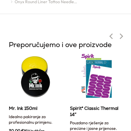
Onyx Round Liner Tattoo Needle…
Preporučujemo i ove proizvode
Mr. Ink 150ml
Spirit® Classic Thermal
14″
Idealno pakiranje za
profesionalnu primjenu.
Pouzdano rješenje za
precizne i jasne prijenose.
30,00
€
PDV je uključen