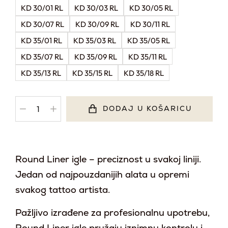
KD 30/01 RL
KD 30/03 RL
KD 30/05 RL
KD 30/07 RL
KD 30/09 RL
KD 30/11 RL
KD 35/01 RL
KD 35/03 RL
KD 35/05 RL
KD 35/07 RL
KD 35/09 RL
KD 35/11 RL
KD 35/13 RL
KD 35/15 RL
KD 35/18 RL
DODAJ U KOŠARICU
Round Liner igle – preciznost u svakoj liniji.
Jedan od najpouzdanijih alata u opremi
svakog tattoo artista.
Pažljivo izrađene za profesionalnu upotrebu,