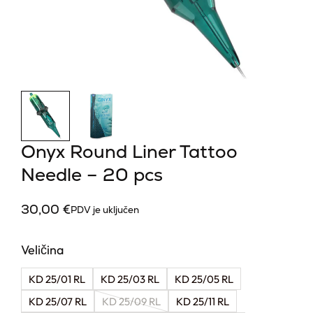
Onyx Round Liner Tattoo
Needle – 20 pcs
30,00
€
PDV je uključen
Veličina
KD 25/01 RL
KD 25/03 RL
KD 25/05 RL
KD 25/07 RL
KD 25/09 RL
KD 25/11 RL