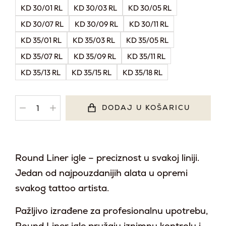
KD 30/01 RL
KD 30/03 RL
KD 30/05 RL
KD 30/07 RL
KD 30/09 RL
KD 30/11 RL
KD 35/01 RL
KD 35/03 RL
KD 35/05 RL
KD 35/07 RL
KD 35/09 RL
KD 35/11 RL
KD 35/13 RL
KD 35/15 RL
KD 35/18 RL
DODAJ U KOŠARICU
Round Liner igle – preciznost u svakoj liniji.
Jedan od najpouzdanijih alata u opremi
svakog tattoo artista.
Pažljivo izrađene za profesionalnu upotrebu,