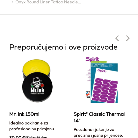
Onyx Round Liner Tattoo Needle…
Preporučujemo i ove proizvode
Mr. Ink 150ml
Spirit® Classic Thermal
14″
Idealno pakiranje za
profesionalnu primjenu.
Pouzdano rješenje za
precizne i jasne prijenose.
30,00
€
PDV je uključen