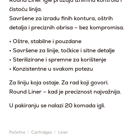
Round Liner igle pružaju iznimnu kontrolu i
čistoću linija.
Savršene za izradu finih kontura, oštrih
detalja i preciznih obrisa – bez kompromisa.
• Oštre, stabilne i pouzdane
• Savršene za linije, točkice i sitne detalje
• Sterilizirane i spremne za korištenje
• Konzistentne u svakom potezu
Za liniju koja ostaje. Za rad koji govori.
Round Liner – kad je preciznost najvažnija.
U pakiranju se nalazi 20 komada igli.
Početna
Cartridges
Liner
You are here: