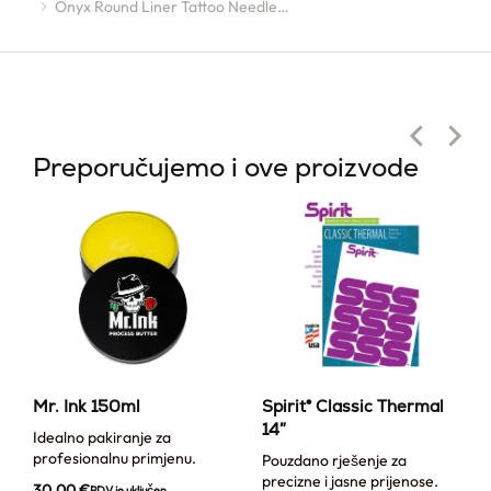
Onyx Round Liner Tattoo Needle…
Preporučujemo i ove proizvode
Mr. Ink 150ml
Spirit® Classic Thermal
14″
Idealno pakiranje za
profesionalnu primjenu.
Pouzdano rješenje za
precizne i jasne prijenose.
30,00
€
PDV je uključen