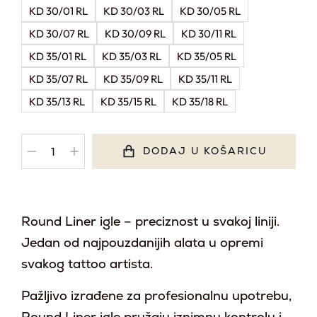
KD 30/01 RL
KD 30/03 RL
KD 30/05 RL
KD 30/07 RL
KD 30/09 RL
KD 30/11 RL
KD 35/01 RL
KD 35/03 RL
KD 35/05 RL
KD 35/07 RL
KD 35/09 RL
KD 35/11 RL
KD 35/13 RL
KD 35/15 RL
KD 35/18 RL
DODAJ U KOŠARICU
Round Liner igle – preciznost u svakoj liniji.
Jedan od najpouzdanijih alata u opremi
svakog tattoo artista.
Pažljivo izrađene za profesionalnu upotrebu,