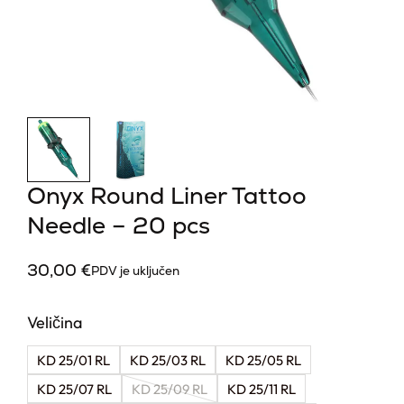
Onyx Round Liner Tattoo
Needle – 20 pcs
30,00
€
PDV je uključen
Veličina
KD 25/01 RL
KD 25/03 RL
KD 25/05 RL
KD 25/07 RL
KD 25/09 RL
KD 25/11 RL