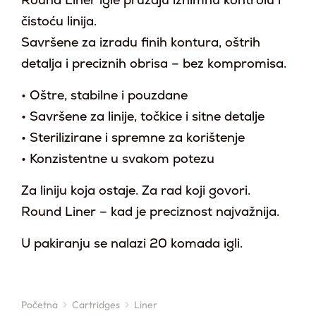
Round Liner igle pružaju iznimnu kontrolu i
čistoću linija.
Savršene za izradu finih kontura, oštrih
detalja i preciznih obrisa – bez kompromisa.
• Oštre, stabilne i pouzdane
• Savršene za linije, točkice i sitne detalje
• Sterilizirane i spremne za korištenje
• Konzistentne u svakom potezu
Za liniju koja ostaje. Za rad koji govori.
Round Liner – kad je preciznost najvažnija.
U pakiranju se nalazi 20 komada igli.
Početna
Cartridges
Liner
You are here: