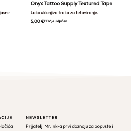
Onyx Tattoo Supply Textured Tape
Ony
 jasne
Lako uklonjiva traka za tetoviranje.
Prozi
5,00
€
12,
PDV je uključen
ACIJE
NEWSLETTER
olačića
Prijatelji Mr.Ink-a prvi doznaju za popuste i