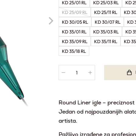
KD 25/01 RL
KD 25/03 RL
KD 2
KD 25/09 RL
KD 25/11 RL
KD 30
KD 30/05 RL
KD 30/07 RL
KD 
KD 35/01 RL
KD 35/03 RL
KD 3
KD 35/09 RL
KD 35/11 RL
KD 35
KD 35/18 RL
Round Liner igle – preciznost u 
Jedan od najpouzdanijih alat
artista.
Pažljivo izrađene za profesi