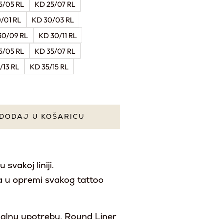
5/05 RL
KD 25/07 RL
/01 RL
KD 30/03 RL
30/09 RL
KD 30/11 RL
5/05 RL
KD 35/07 RL
/13 RL
KD 35/15 RL
DODAJ U KOŠARICU
svakoj liniji.
a u opremi svakog tattoo
onalnu upotrebu, Round Liner