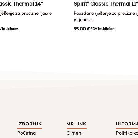
lassic Thermal 14″
Spirit® Classic Thermal 11″
ešenje za precizne i jasne
Pouzdano rješenje za precizne i
prijenose.
55,00
€
 je uključen
PDV je uključen
IZBORNIK
MR. INK
INFORM
Početna
O meni
Politika k