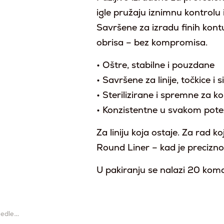
igle pružaju iznimnu kontrolu i 
Savršene za izradu finih kontur
obrisa – bez kompromisa.
• Oštre, stabilne i pouzdane
• Savršene za linije, točkice i s
• Sterilizirane i spremne za ko
• Konzistentne u svakom pot
Za liniju koja ostaje. Za rad ko
Round Liner – kad je precizno
U pakiranju se nalazi 20 komad
eedle…