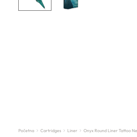
Početna
Cartridges
Liner
Onyx Round Liner Tattoo N
You are here: