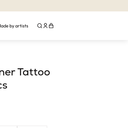
ade by artists
ner Tattoo
cs