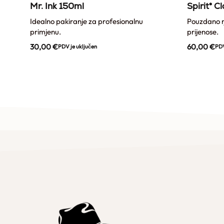
x
Mr. Ink 150ml
Spirit® C
Idealno pakiranje za profesionalnu
Pouzdano rj
primjenu.
prijenose.
30,00
€
60,00
€
PDV je uključen
PDV