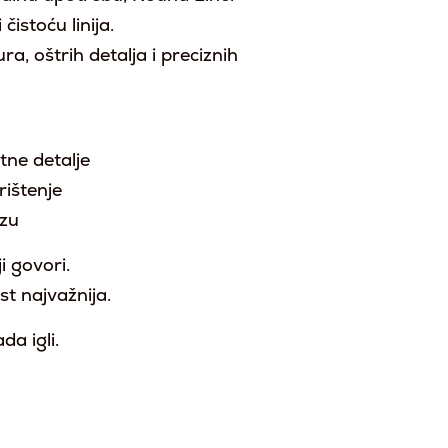
čistoću linija.
a, oštrih detalja i preciznih
itne detalje
rištenje
ezu
ji govori.
st najvažnija.
a igli.