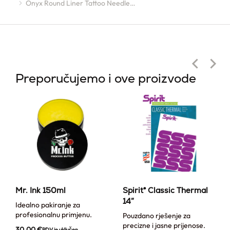
Onyx Round Liner Tattoo Needle…
Preporučujemo i ove proizvode
Mr. Ink 150ml
Spirit® Classic Thermal
14″
Idealno pakiranje za
profesionalnu primjenu.
Pouzdano rješenje za
precizne i jasne prijenose.
30,00
€
PDV je uključen