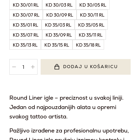
KD 30/01 RL
KD 30/03 RL
KD 30/05 RL
KD 30/07 RL
KD 30/09 RL
KD 30/11 RL
KD 35/01 RL
KD 35/03 RL
KD 35/05 RL
KD 35/07 RL
KD 35/09 RL
KD 35/11 RL
KD 35/13 RL
KD 35/15 RL
KD 35/18 RL
DODAJ U KOŠARICU
Round Liner igle – preciznost u svakoj liniji.
Jedan od najpouzdanijih alata u opremi
svakog tattoo artista.
Pažljivo izrađene za profesionalnu upotrebu,