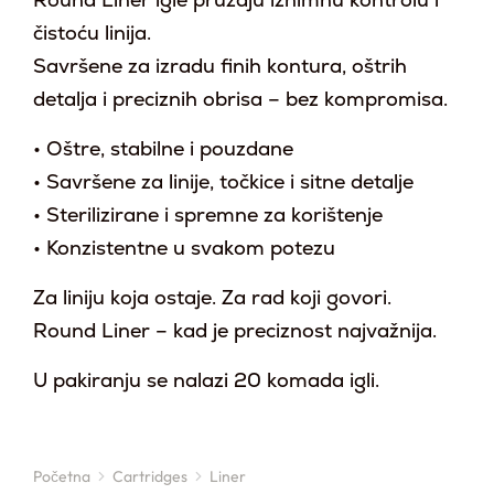
Round Liner igle pružaju iznimnu kontrolu i
čistoću linija.
Savršene za izradu finih kontura, oštrih
detalja i preciznih obrisa – bez kompromisa.
• Oštre, stabilne i pouzdane
• Savršene za linije, točkice i sitne detalje
• Sterilizirane i spremne za korištenje
• Konzistentne u svakom potezu
Za liniju koja ostaje. Za rad koji govori.
Round Liner – kad je preciznost najvažnija.
U pakiranju se nalazi 20 komada igli.
Početna
Cartridges
Liner
You are here: