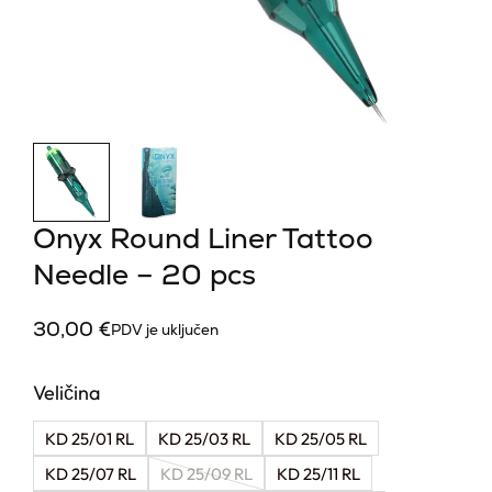
Onyx Round Liner Tattoo
Needle – 20 pcs
30,00
€
PDV je uključen
Veličina
KD 25/01 RL
KD 25/03 RL
KD 25/05 RL
KD 25/07 RL
KD 25/09 RL
KD 25/11 RL