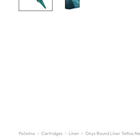
Početna
Cartridges
Liner
Onyx Round Liner Tattoo N
You are here: