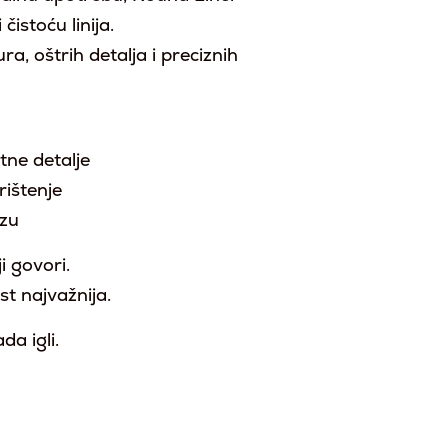
čistoću linija.
a, oštrih detalja i preciznih
itne detalje
rištenje
ezu
ji govori.
st najvažnija.
a igli.