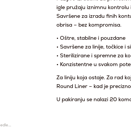
igle pružaju iznimnu kontrolu i 
Savršene za izradu finih kontur
obrisa – bez kompromisa.
• Oštre, stabilne i pouzdane
• Savršene za linije, točkice i s
• Sterilizirane i spremne za ko
• Konzistentne u svakom pot
Za liniju koja ostaje. Za rad ko
Round Liner – kad je precizno
U pakiranju se nalazi 20 komad
eedle…