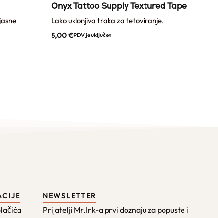
Onyx Tattoo Supply Textured Tape
Ony
 jasne
Lako uklonjiva traka za tetoviranje.
Prozi
5,00
€
12,
PDV je uključen
ACIJE
NEWSLETTER
olačića
Prijatelji Mr.Ink-a prvi doznaju za popuste i