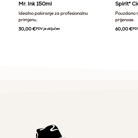
x
Mr. Ink 150ml
Spirit® C
Idealno pakiranje za profesionalnu
Pouzdano rj
primjenu.
prijenose.
30,00
€
60,00
€
PDV je uključen
PDV