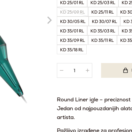
KD 25/01 RL
KD 25/03 RL
KD 2
KD 25/09 RL
KD 25/11 RL
KD 30
KD 30/05 RL
KD 30/07 RL
KD 
KD 35/01 RL
KD 35/03 RL
KD 3
KD 35/09 RL
KD 35/11 RL
KD 35
KD 35/18 RL
Round Liner igle – preciznost u 
Jedan od najpouzdanijih alat
artista.
Pažljivo izrađene za profesi