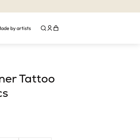
ade by artists
ner Tattoo
cs