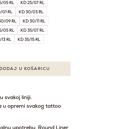
5/05 RL
KD 25/07 RL
/01 RL
KD 30/03 RL
30/09 RL
KD 30/11 RL
5/05 RL
KD 35/07 RL
/13 RL
KD 35/15 RL
DODAJ U KOŠARICU
svakoj liniji.
a u opremi svakog tattoo
onalnu upotrebu, Round Liner