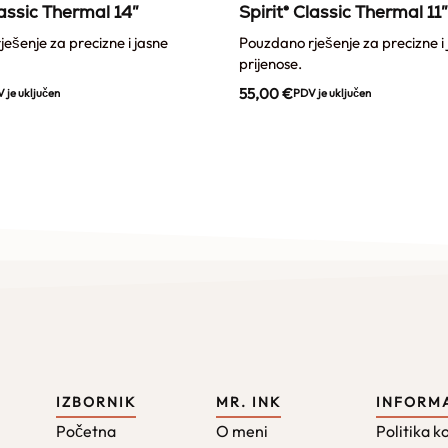
lassic Thermal 14″
Spirit® Classic Thermal 11″
ešenje za precizne i jasne
Pouzdano rješenje za precizne i
prijenose.
55,00
€
 je uključen
PDV je uključen
IZBORNIK
MR. INK
INFORM
Početna
O meni
Politika k