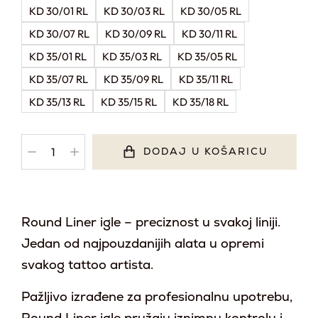
KD 30/01 RL
KD 30/03 RL
KD 30/05 RL
KD 30/07 RL
KD 30/09 RL
KD 30/11 RL
KD 35/01 RL
KD 35/03 RL
KD 35/05 RL
KD 35/07 RL
KD 35/09 RL
KD 35/11 RL
KD 35/13 RL
KD 35/15 RL
KD 35/18 RL
DODAJ U KOŠARICU
Round Liner igle – preciznost u svakoj liniji.
Jedan od najpouzdanijih alata u opremi
svakog tattoo artista.
Pažljivo izrađene za profesionalnu upotrebu,