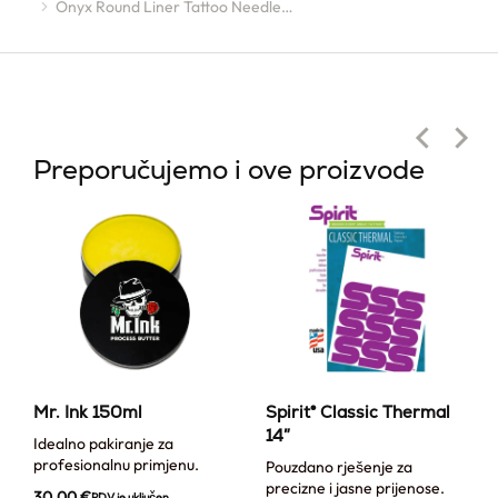
Onyx Round Liner Tattoo Needle…
Preporučujemo i ove proizvode
Mr. Ink 150ml
Spirit® Classic Thermal
14″
Idealno pakiranje za
profesionalnu primjenu.
Pouzdano rješenje za
precizne i jasne prijenose.
30,00
€
PDV je uključen