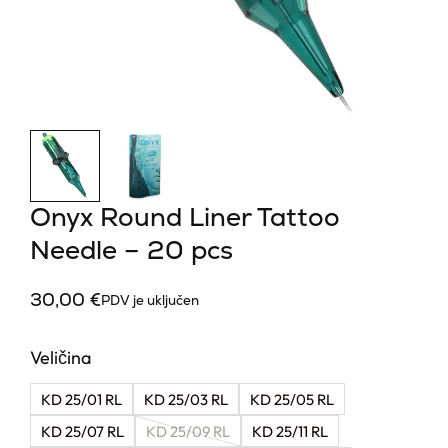
Onyx Round Liner Tattoo
Needle – 20 pcs
30,00
€
PDV je uključen
Veličina
KD 25/01 RL
KD 25/03 RL
KD 25/05 RL
KD 25/07 RL
KD 25/09 RL
KD 25/11 RL