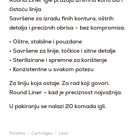
Round Liner igle pružaju iznimnu kontrolu i
čistoću linija.
Savršene za izradu finih kontura, oštrih
detalja i preciznih obrisa – bez kompromisa.
• Oštre, stabilne i pouzdane
• Savršene za linije, točkice i sitne detalje
• Sterilizirane i spremne za korištenje
• Konzistentne u svakom potezu
Za liniju koja ostaje. Za rad koji govori.
Round Liner – kad je preciznost najvažnija.
U pakiranju se nalazi 20 komada igli.
Početna
Cartridges
Liner
You are here: