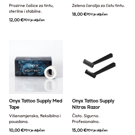
Prozirne čašice za tintu,
Zelena čarolija za čistu tintu.
sterilne i stabilne.
18,00
€
PDV je uključen
12,00
€
PDV je uključen
Onyx Tattoo Supply Med
Onyx Tattoo Supply
Tape
Nitras Razor
Višenamjenska, fleksibilna i
Čisto. Sigurno.
pouzdana.
Profesionalno.
10,00
€
15,00
€
PDV je uključen
PDV je uključen