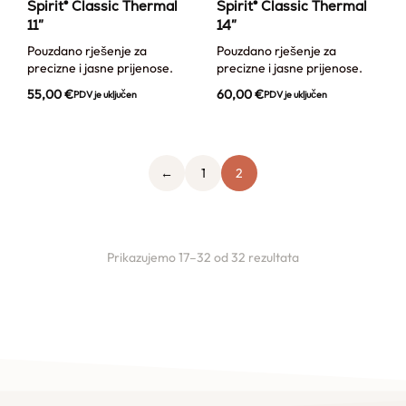
Spirit® Classic Thermal
Spirit® Classic Thermal
11″
14″
Pouzdano rješenje za
Pouzdano rješenje za
precizne i jasne prijenose.
precizne i jasne prijenose.
55,00
€
60,00
€
PDV je uključen
PDV je uključen
←
1
2
Prikazujemo 17–32 od 32 rezultata