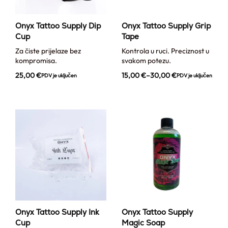
Onyx Tattoo Supply Dip
Onyx Tattoo Supply Grip
Cup
Tape
Za čiste prijelaze bez
Kontrola u ruci. Preciznost u
kompromisa.
svakom potezu.
25,00
€
15,00
€
–
30,00
€
PDV je uključen
PDV je uključen
Onyx Tattoo Supply Ink
Onyx Tattoo Supply
Cup
Magic Soap