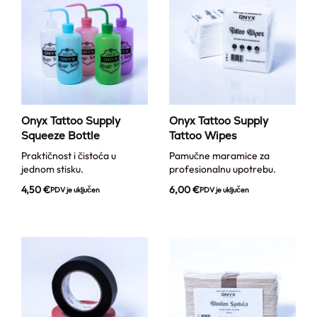
Onyx Tattoo Supply
Onyx Tattoo Supply
Squeeze Bottle
Tattoo Wipes
Praktičnost i čistoća u
Pamučne maramice za
jednom stisku.
profesionalnu upotrebu.
4,50
€
6,00
€
PDV je uključen
PDV je uključen