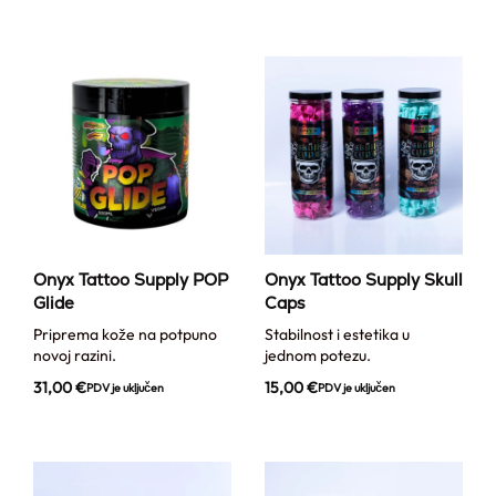
Onyx Tattoo Supply POP
Onyx Tattoo Supply Skull
Glide
Caps
Priprema kože na potpuno
Stabilnost i estetika u
novoj razini.
jednom potezu.
31,00
€
15,00
€
PDV je uključen
PDV je uključen