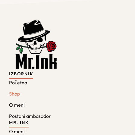
IZBORNIK
Početna
Shop
O meni
Postani ambasador
MR. INK
O meni